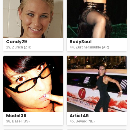
Candy29
BodySoul
29, Zürich (ZH)
44, Zürchersmühle (AR)
Model38
Artist45
38, Basel (BS)
45, Bevaix (NE)