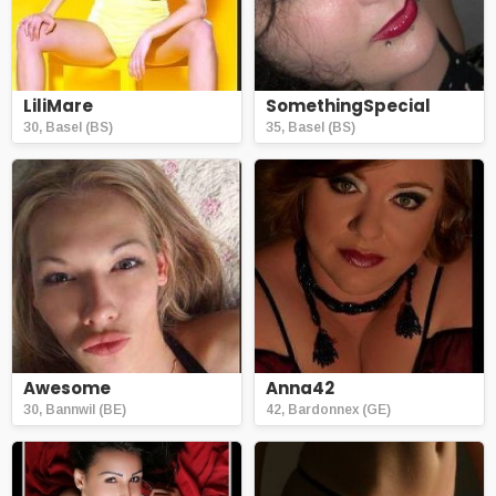
LiliMare
SomethingSpecial
30, Basel (BS)
35, Basel (BS)
Awesome
Anna42
30, Bannwil (BE)
42, Bardonnex (GE)