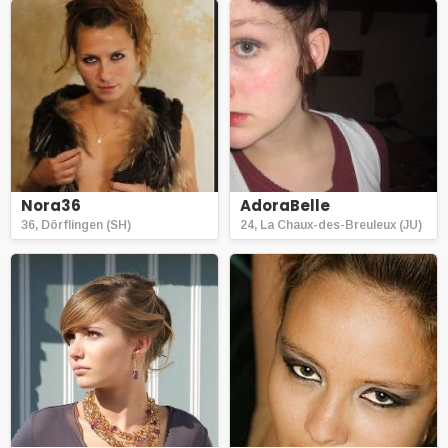
Nora36
AdoraBelle
36, Dörflingen (SH)
24, La Chaux-des-Breuleux (JU)