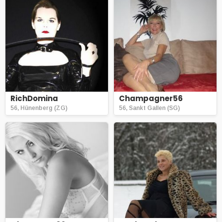
RichDomina
Champagner56
56, Hünenberg (ZG)
56, Sankt Gallen (SG)