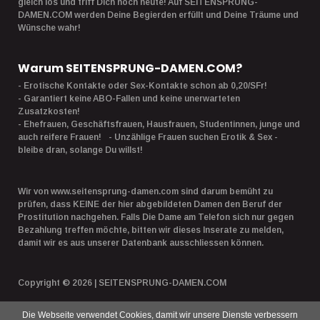
gleich los und triff Dich noch heute! Auf SEITENSPRUNG-
DAMEN.COM werden Deine Begierden erfüllt und Deine Träume und
Wünsche wahr!
Warum SEITENSPRUNG-DAMEN.COM?
- Erotische Kontakte oder Sex-Kontakte schon ab 0,20/SFr!
- Garantiert keine ABO-Fallen und keine unerwarteten
Zusatzkosten!
- Ehefrauen, Geschäftsfrauen, Hausfrauen, Studentinnen, junge und
auch reifere Frauen! - Unzählige Frauen suchen Erotik & Sex -
bleibe dran, solange Du willst!
Wir von www.seitensprung-damen.com sind darum bemüht zu
prüfen, dass KEINE der hier abgebildeten Damen den Beruf der
Prostitution nachgehen. Falls Die Dame am Telefon sich nur gegen
Bezahlung treffen möchte, bitten wir dieses Inserate zu melden,
damit wir es aus unserer Datenbank ausschliessen können.
Copyright © 2026 | SEITENSPRUNG-DAMEN.COM
Die Webseite verwendet Cookies, damit wir unsere Dienste verbessern