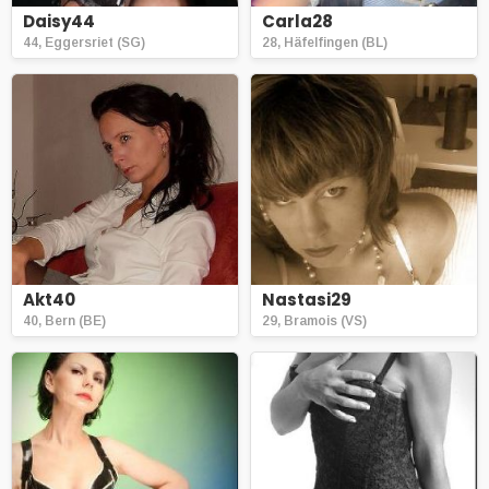
Daisy44
Carla28
44, Eggersriet (SG)
28, Häfelfingen (BL)
Akt40
Nastasi29
40, Bern (BE)
29, Bramois (VS)