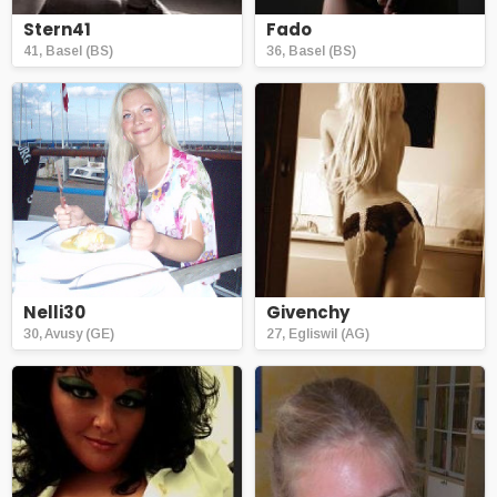
Stern41
Fado
41, Basel (BS)
36, Basel (BS)
Nelli30
Givenchy
30, Avusy (GE)
27, Egliswil (AG)