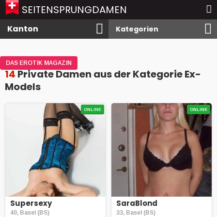
SEITENSPRUNGDAMEN
Kanton
Kategorien
DAS EROTIK MAGAZIN
14
Private Damen aus der Kategorie Ex-
Models
ONLINE
ONLINE
Supersexy
SaraBlond
40, Basel (BS)
33, Basel (BS)