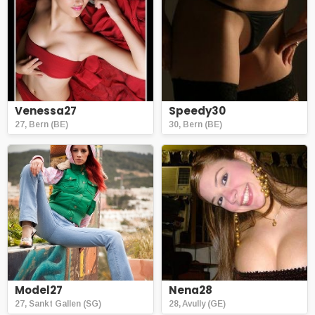
Venessa27
Speedy30
27, Bern (BE)
30, Bern (BE)
Model27
Nena28
27, Sankt Gallen (SG)
28, Avully (GE)