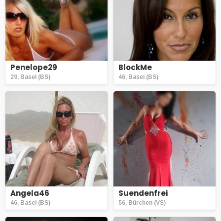
Penelope29
BlockMe
29, Basel (BS)
46, Basel (BS)
Angela46
Suendenfrei
46, Basel (BS)
56, Bürchen (VS)