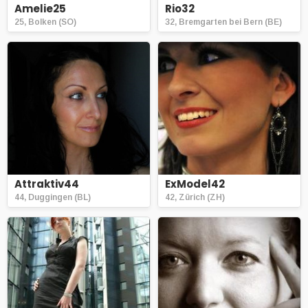
Amelie25
Rio32
25, Bolken (SO)
32, Bremgarten bei Bern (BE)
Attraktiv44
ExModel42
44, Duggingen (BL)
42, Zürich (ZH)