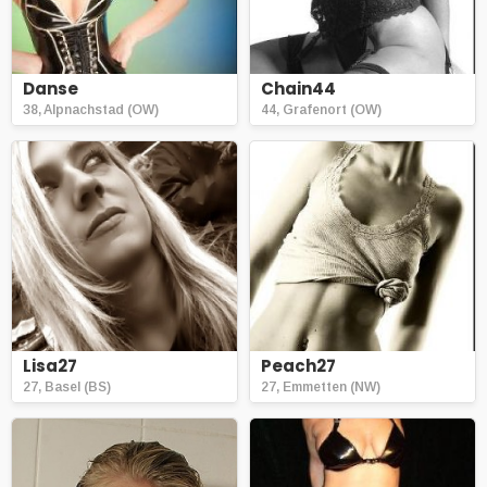
Danse
Chain44
38, Alpnachstad (OW)
44, Grafenort (OW)
Lisa27
Peach27
27, Basel (BS)
27, Emmetten (NW)