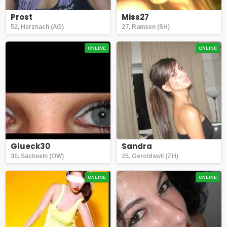
Prost
Miss27
52, Herznach (AG)
27, Ramsen (SH)
ONLINE
ONLINE
Glueck30
Sandra
30, Sachseln (OW)
25, Geroldswil (ZH)
ONLINE
ONLINE