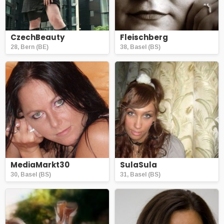
CzechBeauty
Fleischberg
28, Bern (BE)
38, Basel (BS)
MediaMarkt30
SulaSula
30, Basel (BS)
31, Basel (BS)