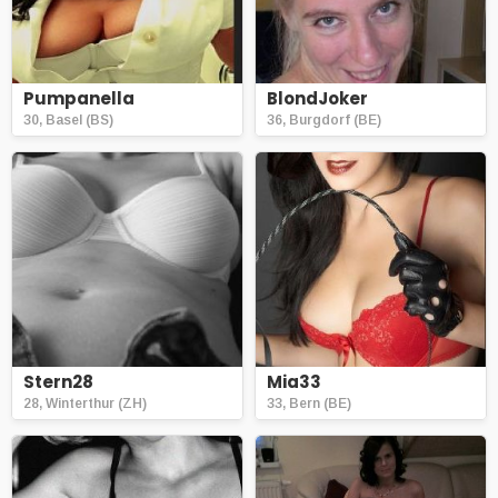
Pumpanella
BlondJoker
30, Basel (BS)
36, Burgdorf (BE)
Stern28
Mia33
28, Winterthur (ZH)
33, Bern (BE)