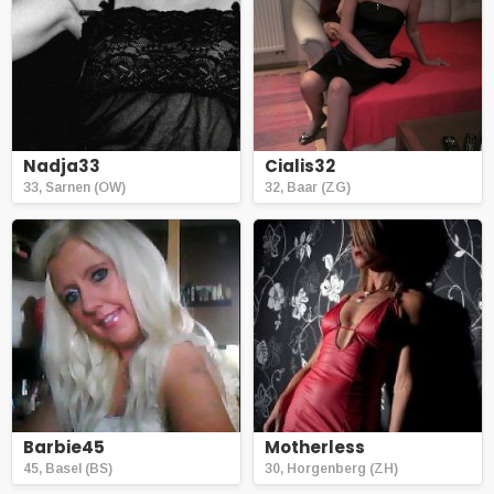
Nadja33
Cialis32
33, Sarnen (OW)
32, Baar (ZG)
Barbie45
Motherless
45, Basel (BS)
30, Horgenberg (ZH)