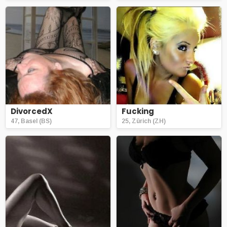
DivorcedX
Fucking
47, Basel (BS)
25, Zürich (ZH)