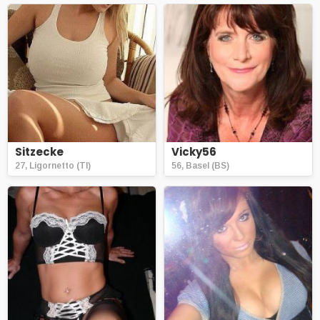
Sitzecke
Vicky56
27, Ligornetto (TI)
56, Basel (BS)