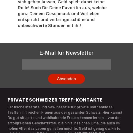
sich gehen lassen, Geld spielt dabei keine
Rolle! Such Dir Deine Favoritin aus, welche
ganz Deinem Geschmack und Vorlieben
entspricht und verbringe schöne und
unbeschwerte Stunden mit ihr!
E-Mail für Newsletter
Absenden
PRIVATE SCHWEIZER TREFF-KONTAKTE
Erotische Inserate und Sex-Inserate für private und tabulose
Treffen mit reichen Frauen aus der gesamten Schweiz! Hier kannst
Du gut situierte und wohlhabende Frauen kennen lernen – von der
erfolgreichen Geschäftsfrau bis hin zur reichen Oma, die auch im
hohen Alter das Leben genießen möchte. Geld ist genug da. Flirte